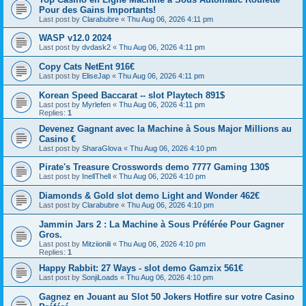
Pour des Gains Importants!
Last post by
Clarabubre
«
Thu Aug 06, 2026 4:11 pm
WASP v12.0 2024
Last post by
dvdask2
«
Thu Aug 06, 2026 4:11 pm
Copy Cats NetEnt 916€
Last post by
EliseJap
«
Thu Aug 06, 2026 4:11 pm
Korean Speed Baccarat -- slot Playtech 891$
Last post by
Myrlefen
«
Thu Aug 06, 2026 4:11 pm
Replies:
1
Devenez Gagnant avec la Machine à Sous Major Millions au
Casino €
Last post by
SharaGlova
«
Thu Aug 06, 2026 4:10 pm
Pirate's Treasure Crosswords demo 7777 Gaming 130$
Last post by
InellThell
«
Thu Aug 06, 2026 4:10 pm
Diamonds & Gold slot demo Light and Wonder 462€
Last post by
Clarabubre
«
Thu Aug 06, 2026 4:10 pm
Jammin Jars 2 : La Machine à Sous Préférée Pour Gagner
Gros.
Last post by
Mitziionili
«
Thu Aug 06, 2026 4:10 pm
Replies:
1
Happy Rabbit: 27 Ways - slot demo Gamzix 561€
Last post by
SonjiLoads
«
Thu Aug 06, 2026 4:10 pm
Gagnez en Jouant au Slot 50 Jokers Hotfire sur votre Casino